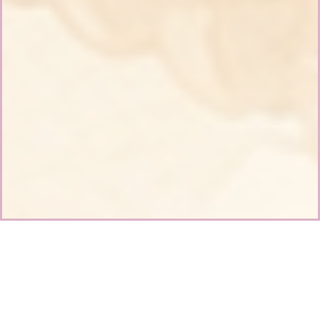
Gua Sha + Ohnivé
baňky, Maderoterapie,